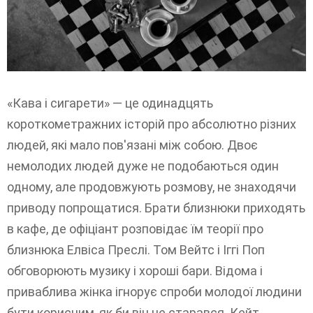
«Кава і сигарети» — це одинадцять
короткометражних історій про абсолютно різних
людей, які мало пов'язані між собою. Двоє
немолодих людей дуже не подобаються один
одному, але продовжують розмову, не знаходячи
приводу попрощатися. Брати близнюки приходять
в кафе, де офіціант розповідає їм теорії про
близнюка Елвіса Преслі. Том Вейтс і Іггі Поп
обговорюють музику і хороші бари. Відома і
приваблива жінка ігнорує спроби молодої людини
бути корисним, як би він не старався. Кейт