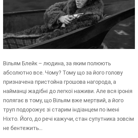
Вільям Блейк – людина, за яким полюють
абсолютно все. Чому? Тому що за його голову
призначена пристойна грошова нагорода, а
найманці жадібні до легкої наживи. Але вся іронія
полягає в тому, що Вільям вже мертвий, а його
труп подорожує зі старим індіанцем по імені
Ніхто. Його, до речі кажучи, стан супутника зовсім
не бентежить...