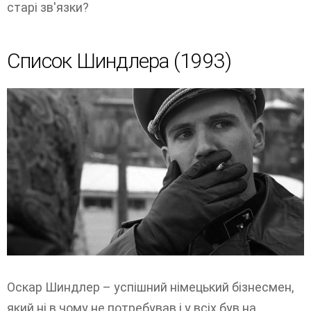
старі зв'язки?
Список Шиндлера (1993)
Оскар Шиндлер – успішний німецький бізнесмен,
який ні в чому не потребував і у всіх був на