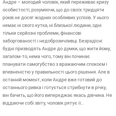
Андре – молодий чоловік, який переживає кризу
особистості, розуміючи, що до своїх тридцяти
років не досяг жодних особливих успіхів. У нього
немає ні свого кутка, ні близької людини, одні
тільки серйозні проблеми, фінансові
заборгованості і недоброзичливці. Безрадісні
будні призводять Андре до думки, що жити йому,
загалом-то, нема чого, тому він починає
планувати самогубство з вражаючим спокоєм і
впевненістю у правильності цього рішення. Але в
останній момент, коли Андре вже готовий до
останнього ривка і готується стрибнути в річку,
він бачить, що його випереджає якась дівчина. Не
віддаючи собі звіту, чоловік рятує її...