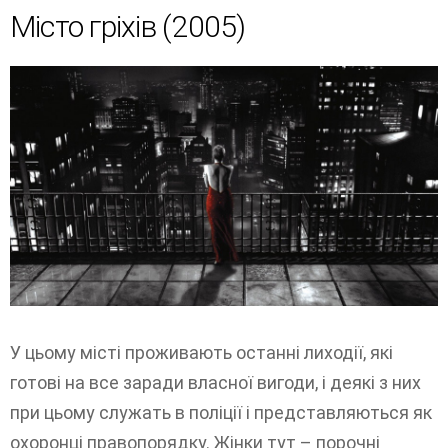
Місто гріхів (2005)
У цьому місті проживають останні лиходії, які
готові на все заради власної вигоди, і деякі з них
при цьому служать в поліції і представляються як
охоронці правопорядку. Жінки тут – порочні