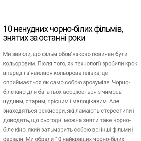
10 ненудних чорно-білих фільмів,
знятих за останні роки
Ми звикли, що фільм обов'язково повинен бути
кольоровим. Після того, як технології зробили крок
вперед і з'явилася кольорова плівка, це
сприймається як само собою зрозуміле. Чорно-
біле кіно для багатьох асоціюється з чимось
нудним, старим, прісним і малоцікавим. Але
знаходяться режисери, які ламають стереотипи і
доводять, що сьогодні можна зняти таке чорно-
біле кіно, який затьмарить собою всі інші фільми і
серіали. Ми обрали 10 найкращих чорно-білих