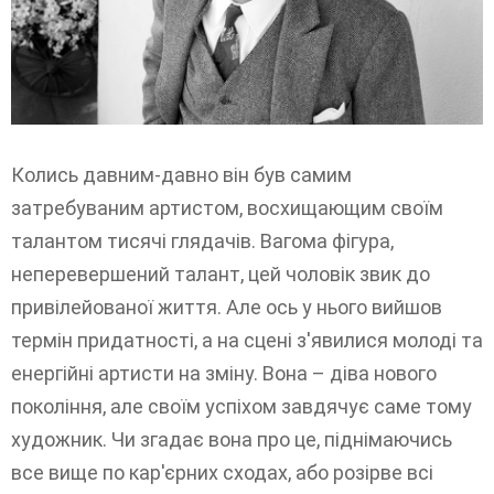
Колись давним-давно він був самим
затребуваним артистом, восхищающим своїм
талантом тисячі глядачів. Вагома фігура,
неперевершений талант, цей чоловік звик до
привілейованої життя. Але ось у нього вийшов
термін придатності, а на сцені з'явилися молоді та
енергійні артисти на зміну. Вона – діва нового
покоління, але своїм успіхом завдячує саме тому
художник. Чи згадає вона про це, піднімаючись
все вище по кар'єрних сходах, або розірве всі