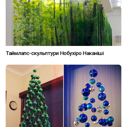
Таймлапс-скульптури Нобухіро Наканіші