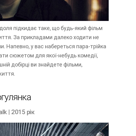
доля підкидає таке, що будь-який фільм
иття. За прикладами далеко ходити не
ни. Напевно, у вас набереться пара-трійка
стати сюжетом для якої-небудь комедії,
шній добірці ви знайдете фільми,
життя.
гулянка
lk | 2015 рік