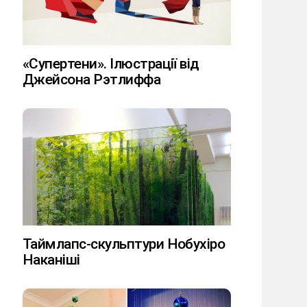
«Супертени». Ілюстрації від
Джейсона Рэтлиффа
Таймлапс-скульптури Нобухіро
Наканіші