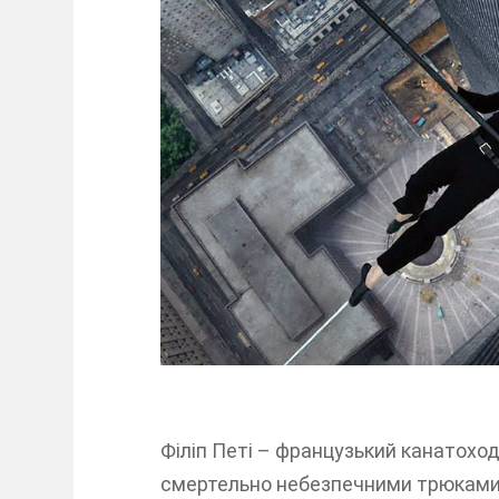
Філіп Петі – французький канатохо
смертельно небезпечними трюками.