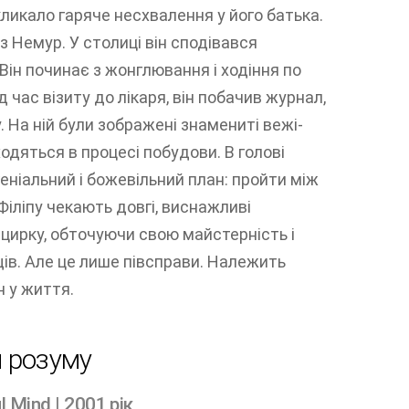
ликало гаряче несхвалення у його батька.
з Немур. У столиці він сподівався
 Він починає з жонглювання і ходіння по
д час візиту до лікаря, він побачив журнал,
. На ній були зображені знамениті вежі-
одяться в процесі побудови. В голові
ніальний і божевільний план: пройти між
Філіпу чекають довгі, виснажливі
 цирку, обточуючи свою майстерність і
ів. Але це лише півсправи. Належить
н у життя.
и розуму
l Mind | 2001 рік