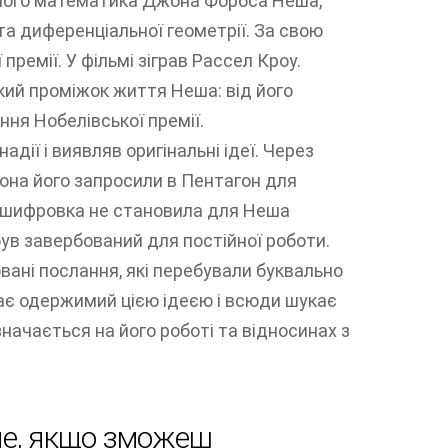
ного математика Джона Форбса Неша,
 та диференціальної геометрії. За свою
ремії. У фільмі зіграв Рассел Кроу.
ий проміжок життя Неша: від його
ня Нобелівської премії.
дії і виявляв оригінальні ідеї. Через
стона його запросили в Пентагон для
зшифровка не становила для Неша
н був завербований для постійної роботи.
вані послання, які перебували буквально
тає одержимий цією ідеєю і всюди шукає
начається на його роботі та відносинах з
не, якщо зможеш