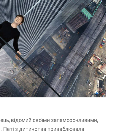
дець, відомий своїми запаморочливими,
 Петі з дитинства приваблювала