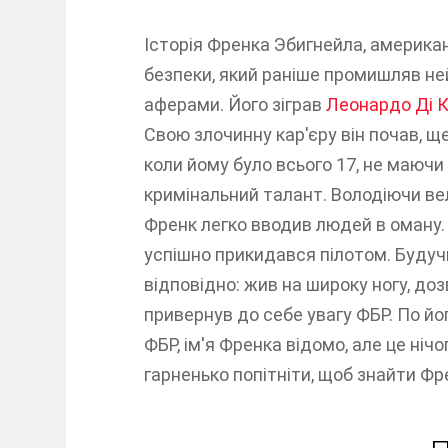
Історія Френка Эбигнейла, америка
безпеки, який раніше промишляв не
аферами. Його зіграв
Леонардо Ді К
Свою злочинну кар'єру він почав, щ
коли йому було всього 17, не маючи 
кримінальний талант. Володіючи вел
Френк легко вводив людей в оману. В
успішно прикидався пілотом. Будучи
відповідно: жив на широку ногу, доз
привернув до себе увагу ФБР. По й
ФБР, ім'я Френка відомо, але це ні
гарненько попітніти, щоб знайти Фр