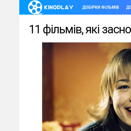
ДОБІРКИ ФІЛЬМІВ
ДО
11 фільмів, які засн