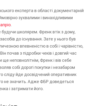
нського експерта в області документарній
ймовірно зухвалими і винахідливими
апріо
.
е будучи школярем. Френк втік з дому,
засобів до існування. Зате у нього був
ичезною впевненістю в собі і чарівністю,
ін почав з підробки чеків і довгий час
 ще неповнолітнім, Френк і вів себе
воляв собі дорогі покупки і незабаром
ого сліду йде досвідчений оперативник
чого не значить. Адже ФБР доведеться
енка і затримати його.