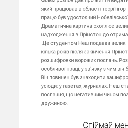
Фільм розповідає про життя видат
який працював в області теорії ігор
працю був удостоєний Нобелівської п
Драматична картина охоплює велик
надходження в Прінстон до отриман
Ще студентом Неш подавав великі на
кілька років після закінчення Прін
розшифровки ворожих послань. Ро
особливої праці, у зв'язку з чим ві
Він повинен був знаходити зашифро
усюди: у газетах, журналах. Неш с
послання, що негативним чином поз
дружиною.
Спіймай ме