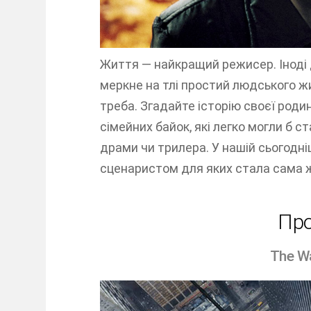
Життя — найкращий режисер. Іноді 
меркне на тлі простий людського ж
треба. Згадайте історію своєї роди
сімейних байок, які легко могли б 
драми чи трилера. У нашій сьогодні
сценаристом для яких стала сама 
Про
The Wa