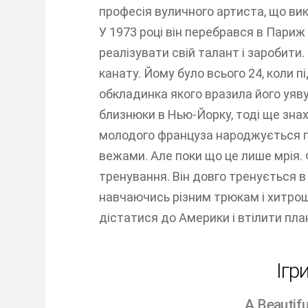
професія вуличного артиста, що вик
У 1973 році він перебрався в Париж 
реалізувати свій талант і заробити.
канату. Йому було всього 24, коли пі
обкладинка якого вразила його уяву
близнюки в Нью-Йорку, тоді ще знах
молодого француза народжується ге
вежами. Але поки що це лише мрія. 
тренування. Він довго тренується в
навчаючись різним трюкам і хитрощ
дістатися до Америки і втілити пла
Ігр
A Beautifu