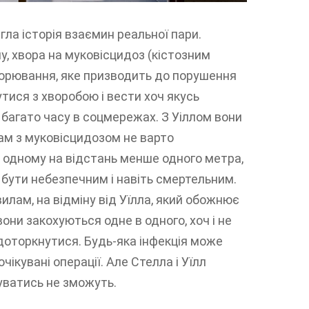
гла історія взаємин реальної пари.
му, хвора на муковісцидоз (кістозним
ворювання, яке призводить до порушення
утися з хворобою і вести хоч якусь
 багато часу в соцмережах. З Уіллом вони
там з муковісцидозом не варто
 одному на відстань менше одного метра,
 бути небезпечним і навіть смертельним.
лам, на відміну від Уїлла, який обожнює
они закохуються одне в одного, хоч і не
доторкнутися. Будь-яка інфекція може
ікувані операції. Але Стелла і Уїлл
муватись не зможуть.