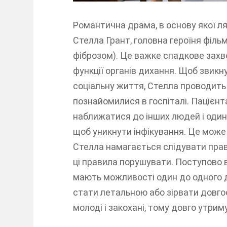
Романтична драма, в основу якої ля
Стелла Грант, головна героїня філь
фіброзом). Це важке спадкове зах
функції органів дихання. Щоб звикн
соціальну життя, Стелла проводить
познайомилися в госпіталі. Пацієн
наближатися до інших людей і один
щоб уникнути інфікування. Це може
Стелла намагається слідувати прави
ці правила порушувати. Поступово в
мають можливості один до одного 
стати летальною або зірвати довгооч
молоді і закохані, тому довго утри