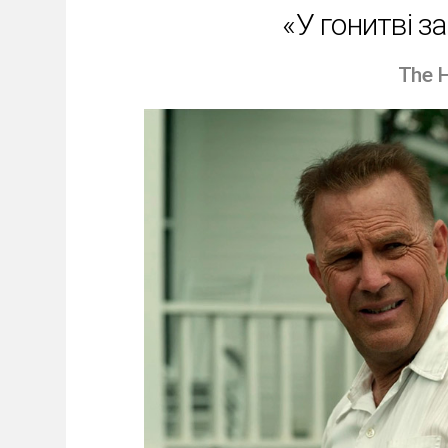
«У гонитві з
The 