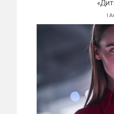
«Дит
I 