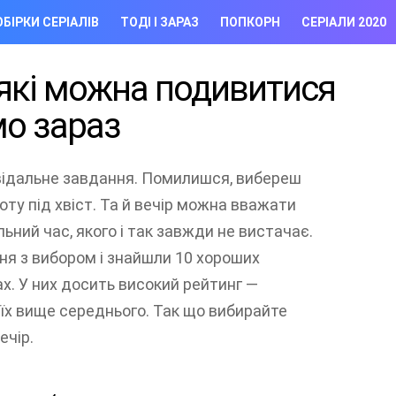
БІРКИ СЕРІАЛІВ
ТОДІ І ЗАРАЗ
ПОПКОРН
СЕРІАЛИ 2020
 які можна подивитися
о зараз
овідальне завдання. Помилишся, вибереш
коту під хвіст. Та й вечір можна вважати
ьний час, якого і так завжди не вистачає.
я з вибором і знайшли 10 хороших
ах. У них досить високий рейтинг —
и їх вище середнього. Так що вибирайте
ечір.