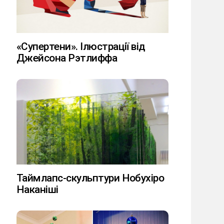
«Супертени». Ілюстрації від
Джейсона Рэтлиффа
Таймлапс-скульптури Нобухіро
Наканіші