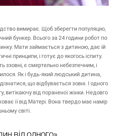
дство вимирає. Щоб зберегти популяцію,
ний бункер. Всього за 24 години робот по
чинку. Мати займається з дитиною, дає їй
чні принципи, і готує до якогось іспиту.
ь ззовні, є смертельно небезпечним, і
илося. Як і будь-який людський дитина,
 дізнатися, що відбувається зовні. І одного
у, витікаючу від пораненої жінки. Недовго
оває її від Матері. Вона твердо має намір
ньому світі.
дин від одного»