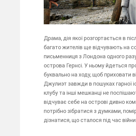
Драма, дія якої розгортається в післ
багато жителів ще відчувають на со
письменниця з Лондона одного разу
острова Гернсі. У ньому йдеться п
буквально на ходу, щоб приховати 
Джулиэт завжди в пошуках гарної іс
клубу та інші мешканці не поспішаю
відчуває себе на острові дивно комф
потрібно зібратися з думками, пом
дізнатися, що сталося під час війн