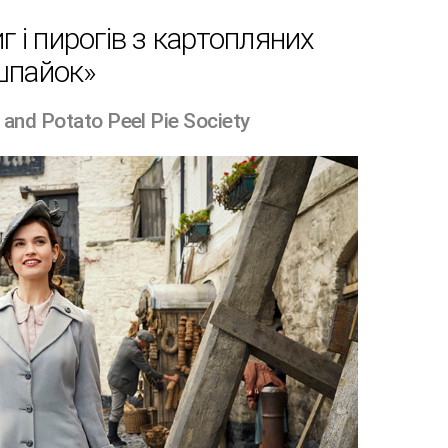
г і пирогів з картопляних
шпайок»
 and Potato Peel Pie Society