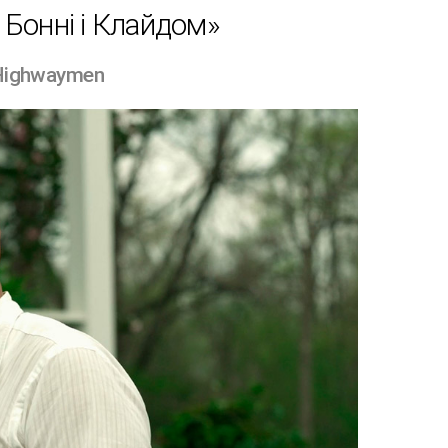
а Бонні і Клайдом»
Highwaymen