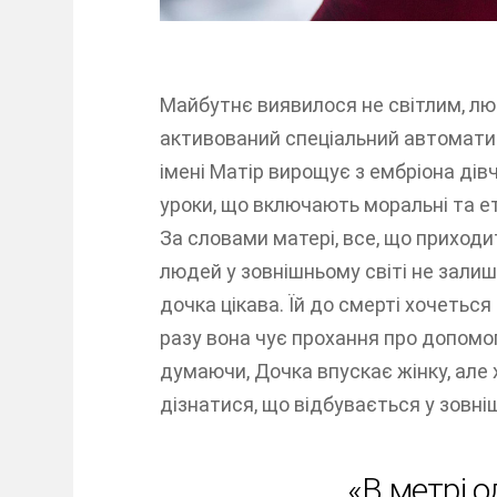
Майбутнє виявилося не світлим, лю
активований спеціальний автоматич
імені Матір вирощує з ембріона дів
уроки, що включають моральні та ети
За словами матері, все, що приходит
людей у зовнішньому світі не залиш
дочка цікава. Їй до смерті хочеться
разу вона чує прохання про допомог
думаючи, Дочка впускає жінку, але х
дізнатися, що відбувається у зовніш
«В метрі о