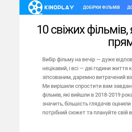
ДОБІРКИ ФІЛЬМІВ
ДО
10 свіжих фільмів,
прям
Вибір фільму на вечір — дуже відп
нецікавий, і всі — дві години життя 
зіпсованим, даремно витрачений віл
Ми вирішили спростити вам завданн
фільмів, які вийшли в 2018-2019 рок
значить, більшість глядачів оцінил
потрібний сюжет та плануйте свій в