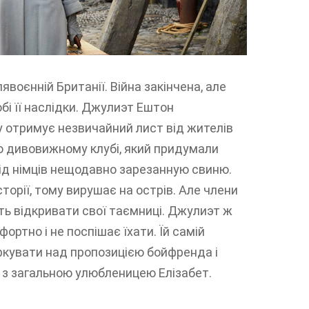
явоєнній Британії. Війна закінчена, але
бі її наслідки. Джулиэт Ештон
 отримує незвичайний лист від жителів
ро дивовижному клубі, який придумали
від німців нещодавно зарезанную свиню.
торії, тому вирушає на острів. Але члени
ть відкривати свої таємниці. Джулиэт ж
ортно і не поспішає їхати. Їй самій
іркувати над пропозицією бойфренда і
и з загальною улюбленицею Елізабет.