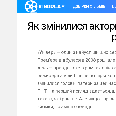
ДОБІРКИ ФІЛЬМІВ
ДО
Як змінилися актори
р
«Універ» — один з найуспішніших сер
Прем'єра відбулася в 2008 році, але 
день — правда, вже в рамках спін-о
режисери зняли більше чотирьохсот
змінилися головні патери за цей ча
ТНТ. На перший погляд здається, щ
така ж, як і раніше. Але якщо порів
зйомки, то зміни очевидні.