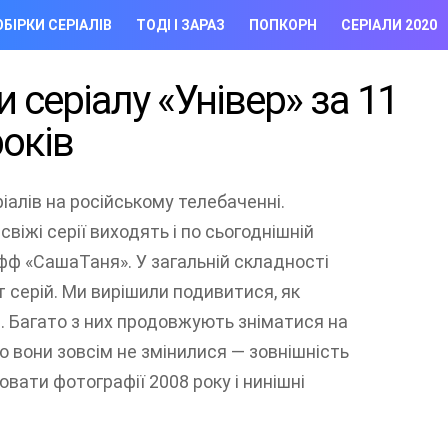
БІРКИ СЕРІАЛІВ
ТОДІ І ЗАРАЗ
ПОПКОРН
СЕРІАЛИ 2020
 серіалу «Універ» за 11
оків
іалів на російському телебаченні.
свіжі серії виходять і по сьогоднішній
фф «СашаТаня». У загальній складності
 серій. Ми вирішили подивитися, як
с. Багато з них продовжують зніматися на
о вони зовсім не змінилися — зовнішність
нювати фотографії 2008 року і нинішні