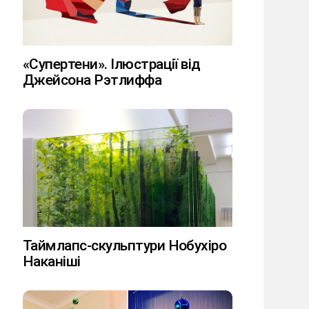
«Супертени». Ілюстрації від
Джейсона Рэтлиффа
Таймлапс-скульптури Нобухіро
Наканіші