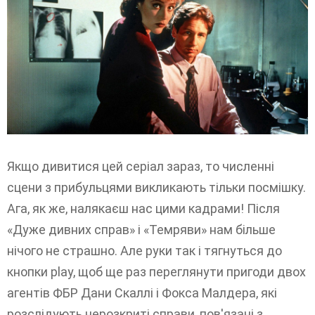
Якщо дивитися цей серіал зараз, то численні
сцени з прибульцями викликають тільки посмішку.
Ага, як же, налякаєш нас цими кадрами! Після
«Дуже дивних справ» і «Темряви» нам більше
нічого не страшно. Але руки так і тягнуться до
кнопки play, щоб ще раз переглянути пригоди двох
агентів ФБР Дани Скаллі і Фокса Малдера, які
розслідують нерозкриті справи, пов'язані з