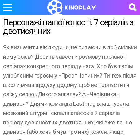
Персонажі нашої юності. 7 серіалів з
двотисячних
Як визначити вік людини, не питаючи в лоб скільки
йому років? Досить завести розмову про кіно і
серіалах конкретного періоду часу. Хто був твоїм
улюбленим героєм у «Прості істини»? Ти теж після
школи мчав щодуху додому, щоб не пропустити
свіжу серію «Дикого ангела»? А «Чарівника»
дивився? Днями команда Lastmag влаштувала
мозковий штурм і склала список з 7 серіалів
періоду дев'яностих-двотисячних, які вже точно
дивився (або хоча б чув про них) кожен. Якщо,