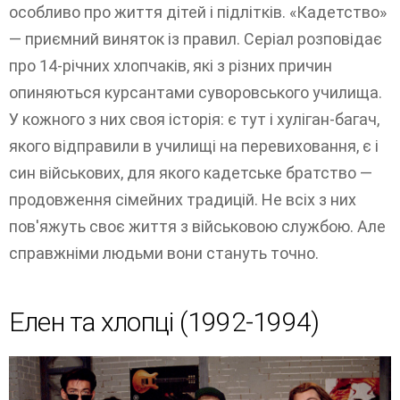
особливо про життя дітей і підлітків. «Кадетство»
— приємний виняток із правил. Серіал розповідає
про 14-річних хлопчаків, які з різних причин
опиняються курсантами суворовського училища.
У кожного з них своя історія: є тут і хуліган-багач,
якого відправили в училищі на перевиховання, є і
син військових, для якого кадетське братство —
продовження сімейних традицій. Не всіх з них
пов'яжуть своє життя з військовою службою. Але
справжніми людьми вони стануть точно.
Елен та хлопці (1992-1994)