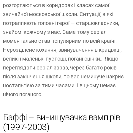
розгортаються в коридорах і класах самої
звичайної московської школи. Ситуації, в які
потрапляють головні герої — старшокласники,
знайомі кожному з нас. Саме тому серіал
моментально став популярним по всій країні.
Нерозділене кохання, звинувачення в крадіжці,
великі і маленькі пустощі, погані оцінки... Якщо
переглядати серіал зараз, через багато років
після закінчення школи, то вас неминуче накриє
ностальгією за тими часами. І в цьому немає
нічого поганого.
Баффі – винищувачка вампірів
(1997-2003)