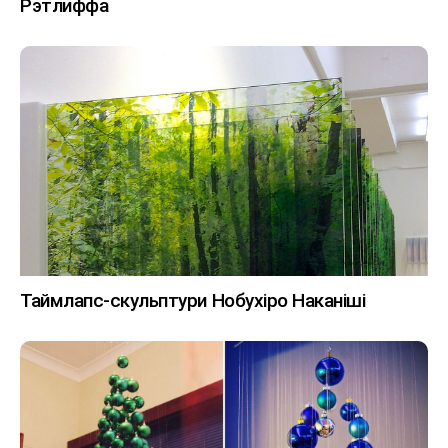
Рэтлиффа
Таймлапс-скульптури Нобухіро Наканіші