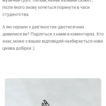
музичній групі. Легкий, ненав'язливий сюжет,
після якого знову хочеться поринути в часи
студентства.
А які серіали з дев'яностих-двотисячних
дивилися ви? Поділіться з нами в коментарях. Хто
знає, може з ваших відповідей назбирається нова
цікава добірка :)